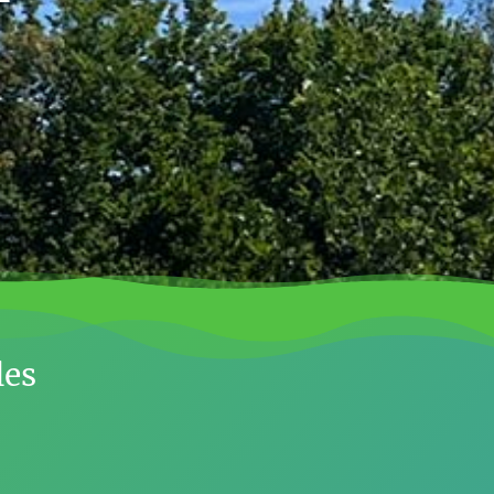
les
,