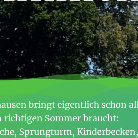
hausen bringt eigentlich schon al
n richtigen Sommer braucht:
he, Sprung­turm, Kinder­becken