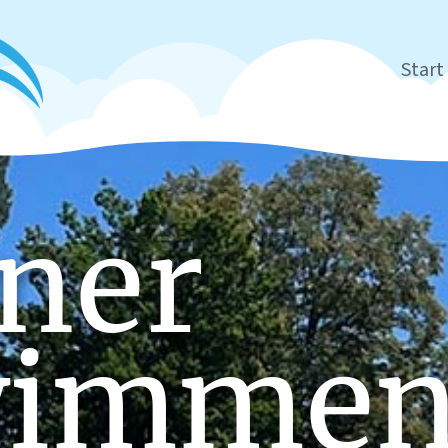
Start
ner
wimme