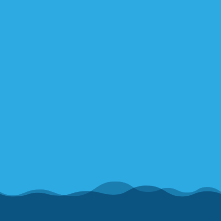
Sieh dir diesen Beitrag auf Instagram an
Ein Beitrag geteilt von Förderverein Freibad Hildrizhausen (@fv_freibad_hildrizhausen)